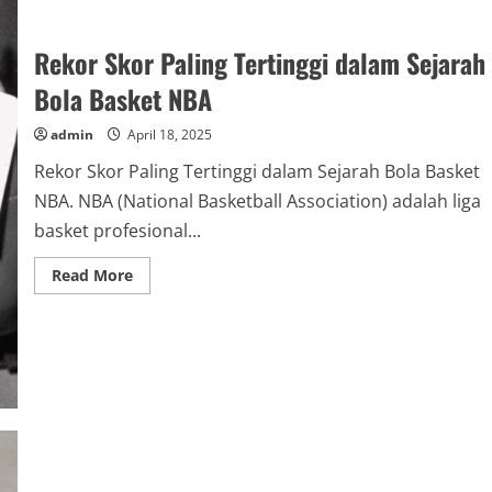
Rekor Skor Paling Tertinggi dalam Sejarah
Bola Basket NBA
admin
April 18, 2025
Rekor Skor Paling Tertinggi dalam Sejarah Bola Basket
NBA. NBA (National Basketball Association) adalah liga
basket profesional...
Read
Read More
more
about
Rekor
Skor
Paling
Tertinggi
dalam
Sejarah
Bola
Basket
NBA