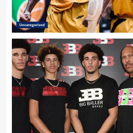
Uncategorized