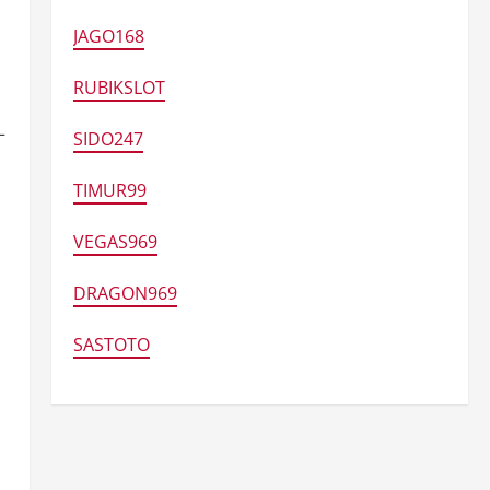
JAGO168
RUBIKSLOT
–
SIDO247
TIMUR99
VEGAS969
DRAGON969
SASTOTO