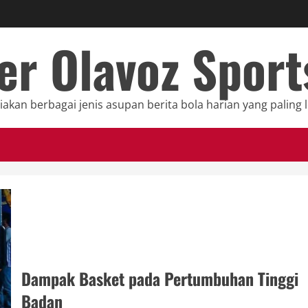
er Olavoz Spor
kan berbagai jenis asupan berita bola harian yang paling 
Dampak Basket pada Pertumbuhan Tinggi
Badan