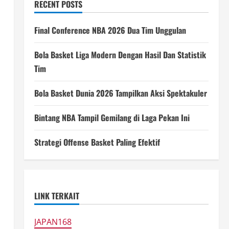
RECENT POSTS
Final Conference NBA 2026 Dua Tim Unggulan
Bola Basket Liga Modern Dengan Hasil Dan Statistik
Tim
Bola Basket Dunia 2026 Tampilkan Aksi Spektakuler
Bintang NBA Tampil Gemilang di Laga Pekan Ini
Strategi Offense Basket Paling Efektif
LINK TERKAIT
JAPAN168