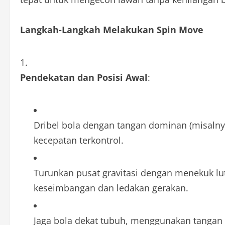
Langkah-Langkah Melakukan Spin Move
Pendekatan dan Posisi Awal
:
Dribel bola dengan tangan dominan (misalny
kecepatan terkontrol.
Turunkan pusat gravitasi dengan menekuk l
keseimbangan dan ledakan gerakan.
Jaga bola dekat tubuh, menggunakan tangan 