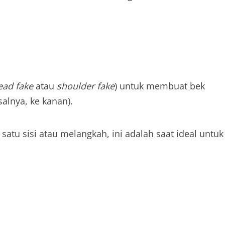
ead fake
atau
shoulder fake
) untuk membuat bek
salnya, ke kanan).
 satu sisi atau melangkah, ini adalah saat ideal untuk