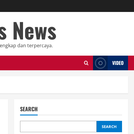
ts News
lengkap dan terpercaya.
VIDEO
SEARCH
SEARCH