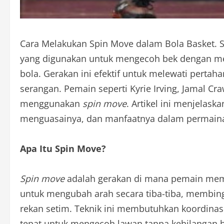
Cara Melakukan Spin Move dalam Bola Basket. S
yang digunakan untuk mengecoh bek dengan me
bola. Gerakan ini efektif untuk melewati pert
serangan. Pemain seperti Kyrie Irving, Jamal C
menggunakan
spin move
. Artikel ini menjelas
menguasainya, dan manfaatnya dalam permain
Apa Itu Spin Move?
Spin move
adalah gerakan di mana pemain memu
untuk mengubah arah secara tiba-tiba, membin
rekan setim. Teknik ini membutuhkan koordinasi
tepat untuk mengecoh lawan tanpa kehilangan b