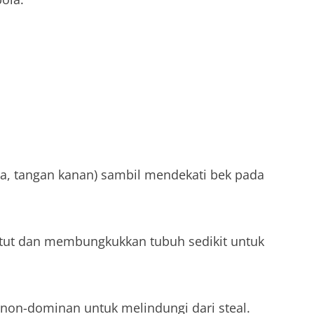
a, tangan kanan) sambil mendekati bek pada
utut dan membungkukkan tubuh sedikit untuk
non-dominan untuk melindungi dari steal.