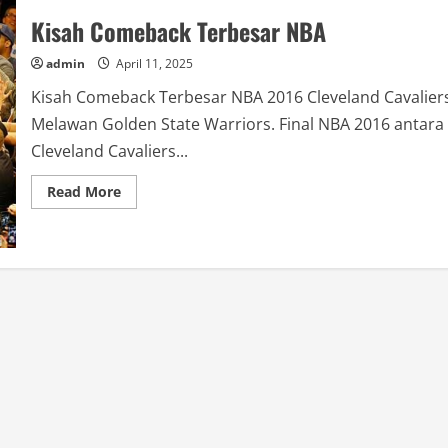
Kisah Comeback Terbesar NBA
admin
April 11, 2025
Kisah Comeback Terbesar NBA 2016 Cleveland Cavalier
Melawan Golden State Warriors. Final NBA 2016 antara
Cleveland Cavaliers...
Read
Read More
more
about
Kisah
Comeback
Terbesar
NBA