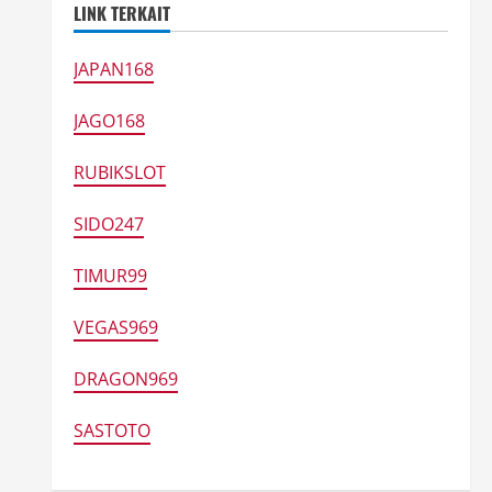
LINK TERKAIT
JAPAN168
JAGO168
RUBIKSLOT
SIDO247
TIMUR99
VEGAS969
DRAGON969
SASTOTO