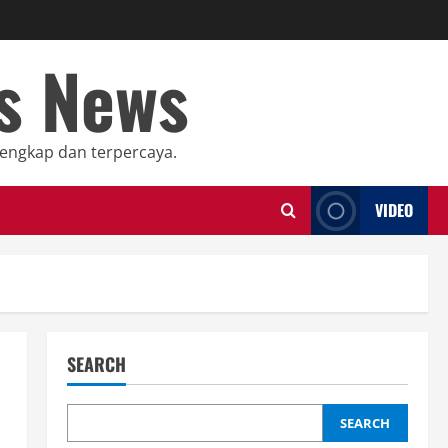
ts News
lengkap dan terpercaya.
VIDEO
SEARCH
SEARCH