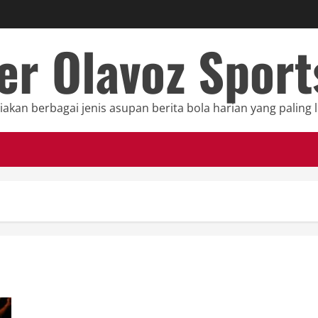
er Olavoz Spor
kan berbagai jenis asupan berita bola harian yang paling 