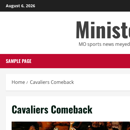
Skip
August 6, 2026
to
Minist
content
MO sports news meyedia
SAMPLE PAGE
Home
Cavaliers Comeback
Cavaliers Comeback