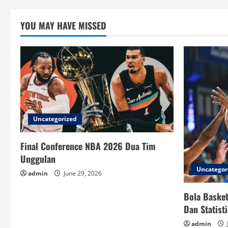
YOU MAY HAVE MISSED
Uncategorized
Final Conference NBA 2026 Dua Tim
Unggulan
Uncategor
admin
June 29, 2026
Bola Basket
Dan Statist
admin