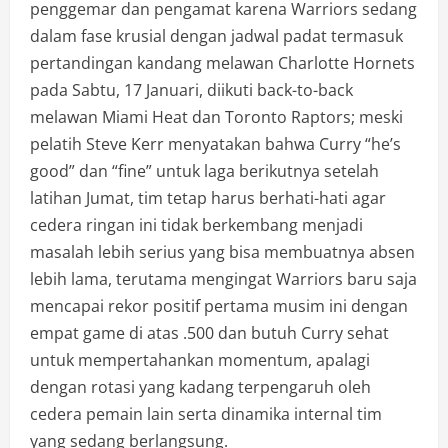
penggemar dan pengamat karena Warriors sedang
dalam fase krusial dengan jadwal padat termasuk
pertandingan kandang melawan Charlotte Hornets
pada Sabtu, 17 Januari, diikuti back-to-back
melawan Miami Heat dan Toronto Raptors; meski
pelatih Steve Kerr menyatakan bahwa Curry “he’s
good” dan “fine” untuk laga berikutnya setelah
latihan Jumat, tim tetap harus berhati-hati agar
cedera ringan ini tidak berkembang menjadi
masalah lebih serius yang bisa membuatnya absen
lebih lama, terutama mengingat Warriors baru saja
mencapai rekor positif pertama musim ini dengan
empat game di atas .500 dan butuh Curry sehat
untuk mempertahankan momentum, apalagi
dengan rotasi yang kadang terpengaruh oleh
cedera pemain lain serta dinamika internal tim
yang sedang berlangsung.