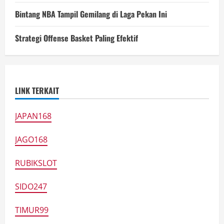
Bintang NBA Tampil Gemilang di Laga Pekan Ini
Strategi Offense Basket Paling Efektif
LINK TERKAIT
JAPAN168
JAGO168
RUBIKSLOT
SIDO247
TIMUR99