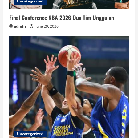
Uncategorized
Final Conference NBA 2026 Dua Tim Unggulan
admin
June 29, 2026
Uncategorized