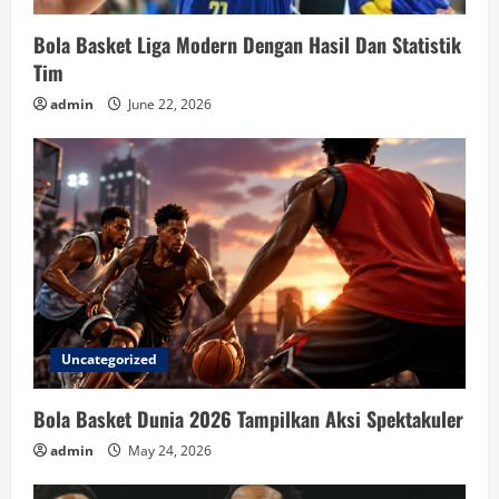
Bola Basket Liga Modern Dengan Hasil Dan Statistik
Tim
admin
June 22, 2026
Uncategorized
Bola Basket Dunia 2026 Tampilkan Aksi Spektakuler
admin
May 24, 2026