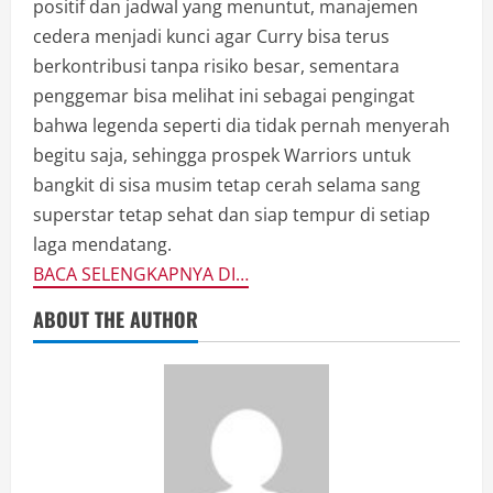
positif dan jadwal yang menuntut, manajemen
cedera menjadi kunci agar Curry bisa terus
berkontribusi tanpa risiko besar, sementara
penggemar bisa melihat ini sebagai pengingat
bahwa legenda seperti dia tidak pernah menyerah
begitu saja, sehingga prospek Warriors untuk
bangkit di sisa musim tetap cerah selama sang
superstar tetap sehat dan siap tempur di setiap
laga mendatang.
BACA SELENGKAPNYA DI…
ABOUT THE AUTHOR