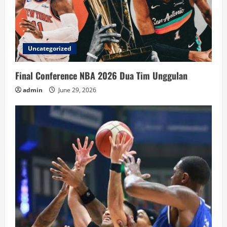
Uncategorized
Final Conference NBA 2026 Dua Tim Unggulan
admin
June 29, 2026