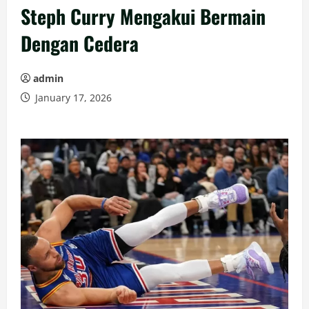
Steph Curry Mengakui Bermain
Dengan Cedera
admin
January 17, 2026