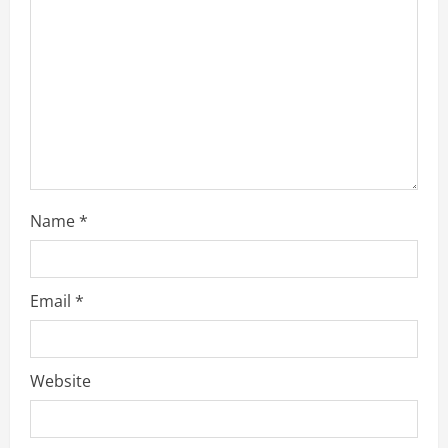
t
i
o
n
Name
*
Email
*
Website