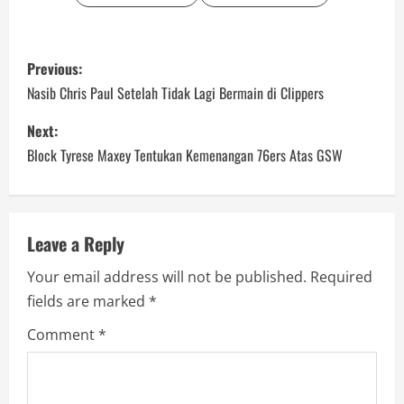
P
Previous:
o
Nasib Chris Paul Setelah Tidak Lagi Bermain di Clippers
s
Next:
Block Tyrese Maxey Tentukan Kemenangan 76ers Atas GSW
t
n
a
Leave a Reply
Your email address will not be published.
Required
v
fields are marked
*
i
Comment
*
g
a