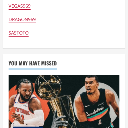
VEGAS969
DRAGON969
SASTOTO
YOU MAY HAVE MISSED