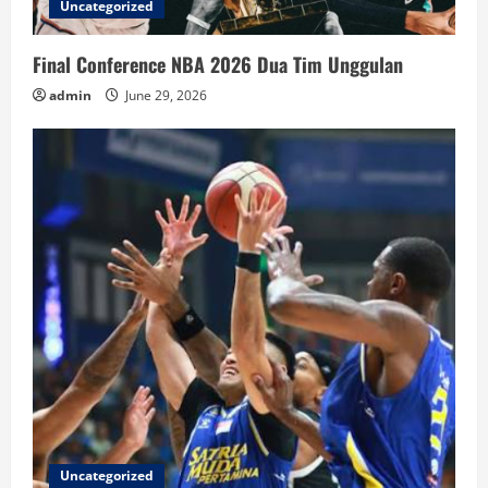
Uncategorized
Final Conference NBA 2026 Dua Tim Unggulan
admin
June 29, 2026
Uncategorized