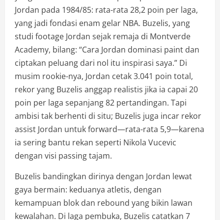
Jordan pada 1984/85: rata-rata 28,2 poin per laga,
yang jadi fondasi enam gelar NBA. Buzelis, yang
studi footage Jordan sejak remaja di Montverde
Academy, bilang: “Cara Jordan dominasi paint dan
ciptakan peluang dari nol itu inspirasi saya.” Di
musim rookie-nya, Jordan cetak 3.041 poin total,
rekor yang Buzelis anggap realistis jika ia capai 20
poin per laga sepanjang 82 pertandingan. Tapi
ambisi tak berhenti di situ; Buzelis juga incar rekor
assist Jordan untuk forward—rata-rata 5,9—karena
ia sering bantu rekan seperti Nikola Vucevic
dengan visi passing tajam.
Buzelis bandingkan dirinya dengan Jordan lewat
gaya bermain: keduanya atletis, dengan
kemampuan blok dan rebound yang bikin lawan
kewalahan. Di laga pembuka, Buzelis catatkan 7