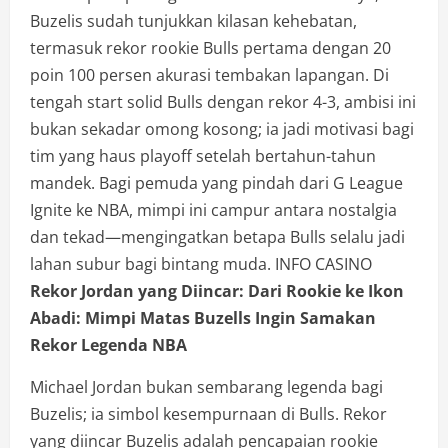
Buzelis sudah tunjukkan kilasan kehebatan,
termasuk rekor rookie Bulls pertama dengan 20
poin 100 persen akurasi tembakan lapangan. Di
tengah start solid Bulls dengan rekor 4-3, ambisi ini
bukan sekadar omong kosong; ia jadi motivasi bagi
tim yang haus playoff setelah bertahun-tahun
mandek. Bagi pemuda yang pindah dari G League
Ignite ke NBA, mimpi ini campur antara nostalgia
dan tekad—mengingatkan betapa Bulls selalu jadi
lahan subur bagi bintang muda.
INFO CASINO
Rekor Jordan yang Diincar: Dari Rookie ke Ikon
Abadi: Mimpi Matas Buzells Ingin Samakan
Rekor Legenda NBA
Michael Jordan bukan sembarang legenda bagi
Buzelis; ia simbol kesempurnaan di Bulls. Rekor
yang diincar Buzelis adalah pencapaian rookie