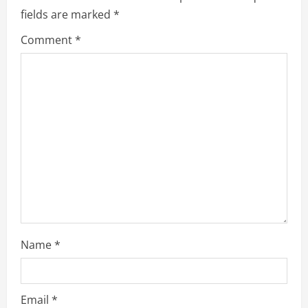
v
fields are marked
*
i
Comment
*
g
a
t
i
o
n
Name
*
Email
*