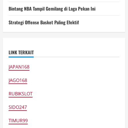
Bintang NBA Tampil Gemilang di Laga Pekan Ini
Strategi Offense Basket Paling Efektif
LINK TERKAIT
JAPAN168
JAGO168
RUBIKSLOT
SIDO247
TIMUR99