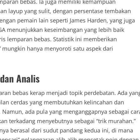
mparan bebas. Ia juga memiliki kemampuan
an layup yang sulit, dengan persentase tembakan
dengan pemain lain seperti James Harden, yang juga
GA menunjukkan keseimbangan yang lebih baik
ris lemparan bebas. Statistik ini memberikan
 mungkin hanya menyoroti satu aspek dari
.
dan Analis
ran bebas kerap menjadi topik perdebatan. Ada yan
lan cerdas yang membutuhkan kelincahan dan
n. Namun, ada pula yang menganggapnya sebagai car
an terkadang menyebutnya sebagai “trik murahan.”
nya berasal dari sudut pandang kedua ini, di mana
mencari” pelanggaran alih-alih mencetak poin dengan