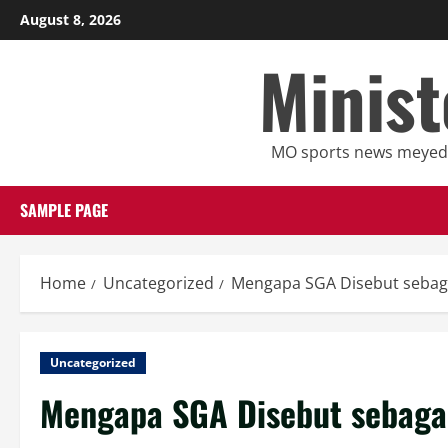
Skip
August 8, 2026
to
Minist
content
MO sports news meyedia
SAMPLE PAGE
Home
Uncategorized
Mengapa SGA Disebut sebag
Uncategorized
Mengapa SGA Disebut sebaga