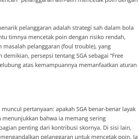
enarik pelanggaran adalah strategi sah dalam bola
tu timnya mencetak poin dengan risiko rendah,
 masalah pelanggaran (foul trouble), yang
demikian, persepsi tentang SGA sebagai “Free
terselubung atas kemampuannya memanfaatkan aturan
a, muncul pertanyaan: apakah SGA benar-benar layak
data menunjukkan bahwa ia memang sering
ian penting dari kontribusi skornya. Di sisi lain,
 mengandalkan pelanggaran untuk mencetak poin. Ia