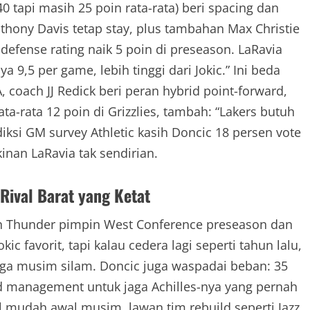
 tapi masih 25 poin rata-rata) beri spacing dan
thony Davis tetap stay, plus tambahan Max Christie
 defense rating naik 5 poin di preseason. LaRavia
ya 9,5 per game, lebih tinggi dari Jokic.” Ini beda
, coach JJ Redick beri peran hybrid point-forward,
ata-rata 12 poin di Grizzlies, tambah: “Lakers butuh
iksi GM survey Athletic kasih Doncic 18 persen vote
inan LaRavia tak sendirian.
Rival Barat yang Ketat
gan Thunder pimpin West Conference preseason dan
ic favorit, tapi kalau cedera lagi seperti tahun lalu,
 laga musim silam. Doncic juga waspadai beban: 35
ad management untuk jaga Achilles-nya yang pernah
 mudah awal musim, lawan tim rebuild seperti Jazz