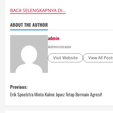
BACA SELENGKAPNYA DI…
ABOUT THE AUTHOR
admin
Administrator
Visit Website
View All Post
P
Previous:
Erik Spoelstra Minta Kalme Jquez Tetap Bermain Agresif
o
s