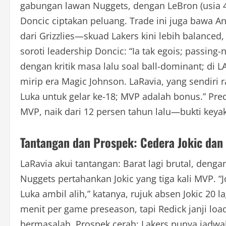
gabungan lawan Nuggets, dengan LeBron (usia 40
Doncic ciptakan peluang. Trade ini juga bawa An
dari Grizzlies—skuad Lakers kini lebih balanced,
soroti leadership Doncic: “Ia tak egois; passing-n
dengan kritik masa lalu soal ball-dominant; di LA
mirip era Magic Johnson. LaRavia, yang sendiri r
Luka untuk gelar ke-18; MVP adalah bonus.” Pred
MVP, naik dari 12 persen tahun lalu—bukti keyak
Tantangan dan Prospek: Cedera Jokic dan 
LaRavia akui tantangan: Barat lagi brutal, den
Nuggets pertahankan Jokic yang tiga kali MVP. “Jok
Luka ambil alih,” katanya, rujuk absen Jokic 20
menit per game preseason, tapi Redick janji lo
bermasalah. Prospek cerah: Lakers punya jadwal