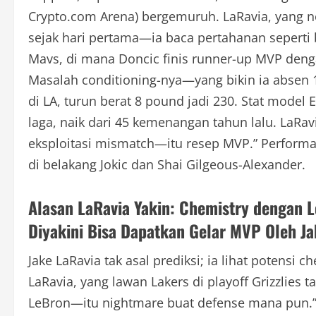
Crypto.com Arena) bergemuruh. LaRavia, yang no
sejak hari pertama—ia baca pertahanan seperti 
Mavs, di mana Doncic finis runner-up MVP dengan 
Masalah conditioning-nya—yang bikin ia absen 1
di LA, turun berat 8 pound jadi 230. Stat model 
laga, naik dari 45 kemenangan tahun lalu. LaRa
eksploitasi mismatch—itu resep MVP.” Performa i
di belakang Jokic dan Shai Gilgeous-Alexander.
Alasan LaRavia Yakin: Chemistry dengan 
Diyakini Bisa Dapatkan Gelar MVP Oleh Ja
Jake LaRavia tak asal prediksi; ia lihat potensi
LaRavia, yang lawan Lakers di playoff Grizzlies t
LeBron—itu nightmare buat defense mana pun.” 