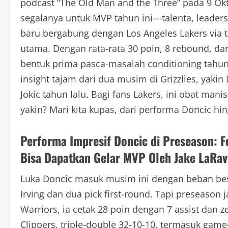
podcast “The Old Man and the Three” pada 9 Okt
segalanya untuk MVP tahun ini—talenta, leadersh
baru bergabung dengan Los Angeles Lakers via t
utama. Dengan rata-rata 30 poin, 8 rebound, dan
bentuk prima pasca-masalah conditioning tahun 
insight tajam dari dua musim di Grizzlies, yakin 
Jokic tahun lalu. Bagi fans Lakers, ini obat manis
yakin? Mari kita kupas, dari performa Doncic h
Performa Impresif Doncic di Preseason: F
Bisa Dapatkan Gelar MVP Oleh Jake LaRav
Luka Doncic masuk musim ini dengan beban besa
Irving dan dua pick first-round. Tapi preseason 
Warriors, ia cetak 28 poin dengan 7 assist dan z
Clippers, triple-double 32-10-10, termasuk game-