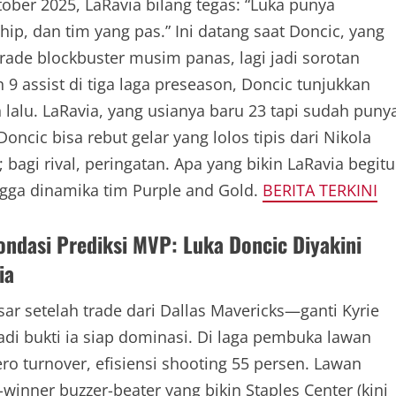
ober 2025, LaRavia bilang tegas: “Luka punya
ip, dan tim yang pas.” Ini datang saat Doncic, yang
rade blockbuster musim panas, lagi jadi sorotan
 9 assist di tiga laga preseason, Doncic tunjukkan
lalu. LaRavia, yang usianya baru 23 tapi sudah puny
Doncic bisa rebut gelar yang lolos tipis dari Nikola
; bagi rival, peringatan. Apa yang bikin LaRavia begitu
ingga dinamika tim Purple and Gold.
BERITA TERKINI
ondasi Prediksi MVP: Luka Doncic Diyakini
ia
r setelah trade dari Dallas Mavericks—ganti Kyrie
jadi bukti ia siap dominasi. Di laga pembuka lawan
ero turnover, efisiensi shooting 55 persen. Lawan
winner buzzer-beater yang bikin Staples Center (kini