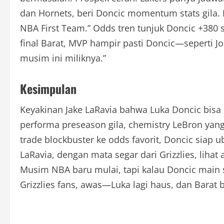
dan Hornets, beri Doncic momentum stats gila. La
NBA First Team.” Odds tren tunjuk Doncic +380 st
final Barat, MVP hampir pasti Doncic—seperti Joki
musim ini miliknya.”
Kesimpulan
Keyakinan Jake LaRavia bahwa Luka Doncic bisa
performa preseason gila, chemistry LeBron yang
trade blockbuster ke odds favorit, Doncic siap u
LaRavia, dengan mata segar dari Grizzlies, lihat
Musim NBA baru mulai, tapi kalau Doncic main s
Grizzlies fans, awas—Luka lagi haus, dan Barat 