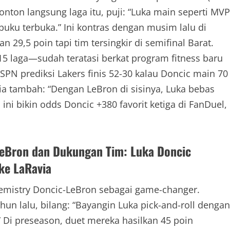
nton langsung laga itu, puji: “Luka main seperti MVP
buku terbuka.” Ini kontras dengan musim lalu di
29,5 poin tapi tim tersingkir di semifinal Barat.
5 laga—sudah teratasi berkat program fitness baru
ESPN prediksi Lakers finis 52-30 kalau Doncic main 70
via tambah: “Dengan LeBron di sisinya, Luka bebas
ni bikin odds Doncic +380 favorit ketiga di FanDuel,
LeBron dan Dukungan Tim: Luka Doncic
ke LaRavia
 chemistry Doncic-LeBron sebagai game-changer.
ahun lalu, bilang: “Bayangin Luka pick-and-roll dengan
Di preseason, duet mereka hasilkan 45 poin