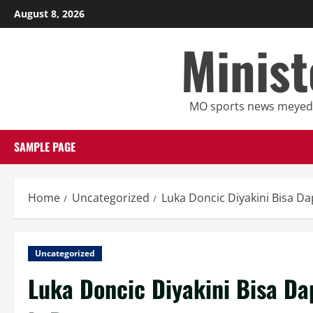
Skip
August 8, 2026
to
Minist
content
MO sports news meyedia
SAMPLE PAGE
Home
Uncategorized
Luka Doncic Diyakini Bisa D
Uncategorized
Luka Doncic Diyakini Bisa D