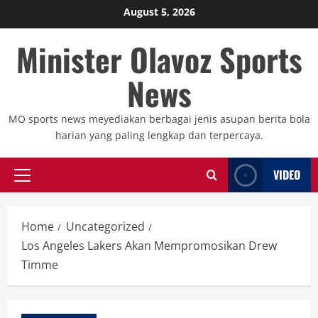
Skip
August 5, 2026
to
Minister Olavoz Sports
content
News
MO sports news meyediakan berbagai jenis asupan berita bola
harian yang paling lengkap dan terpercaya.
VIDEO
Primary
Menu
Home
Uncategorized
Los Angeles Lakers Akan Mempromosikan Drew
Timme