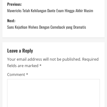
P
Previous:
o
Mavericks Telah Kehilangan Dante Exum Hingga Akhir Musim
s
Next:
Suns Kejutkan Wolves Dengan Comeback yang Dramatis
t
n
a
Leave a Reply
Your email address will not be published.
Required
v
fields are marked
*
i
Comment
*
g
a
t