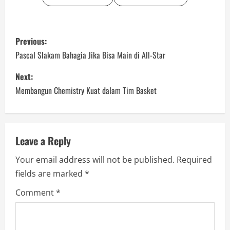
P
Previous:
o
Pascal Slakam Bahagia Jika Bisa Main di All-Star
s
Next:
Membangun Chemistry Kuat dalam Tim Basket
t
n
a
Leave a Reply
Your email address will not be published.
Required
v
fields are marked
*
i
Comment
*
g