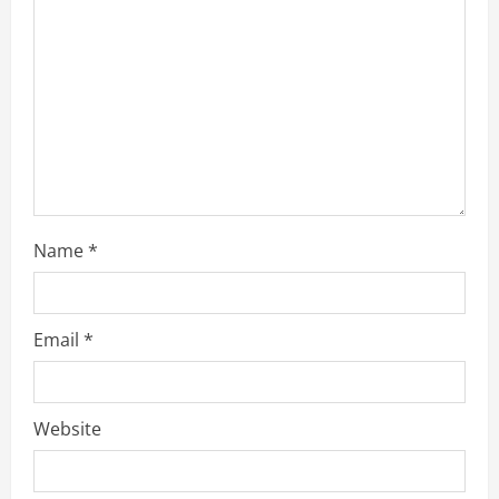
a
t
i
o
n
Name
*
Email
*
Website