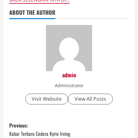
ABOUT THE AUTHOR
admin
Administrator
Visit Website
View All Posts
P
Previous:
o
Kabar Terbaru Cedera Kyrie Irving