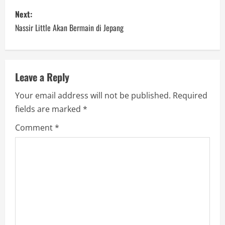
s
Next:
Nassir Little Akan Bermain di Jepang
t
n
a
Leave a Reply
Your email address will not be published.
Required
v
fields are marked
*
i
Comment
*
g
a
t
i