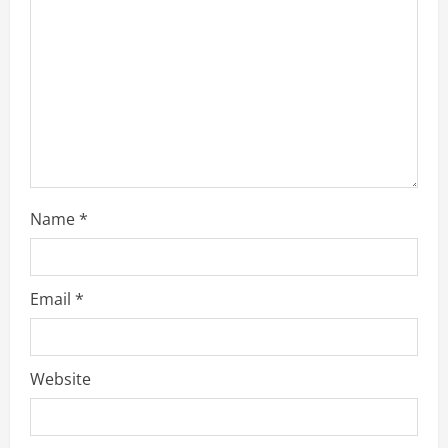
t
i
o
n
Name
*
Email
*
Website