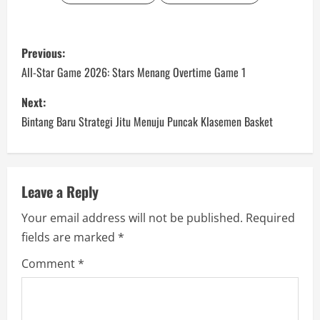
P
Previous:
o
All-Star Game 2026: Stars Menang Overtime Game 1
s
Next:
Bintang Baru Strategi Jitu Menuju Puncak Klasemen Basket
t
n
a
Leave a Reply
Your email address will not be published.
Required
v
fields are marked
*
i
Comment
*
g
a