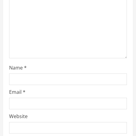
t
i
o
n
Name
*
Email
*
Website