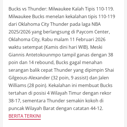
Bucks vs Thunder: Milwaukee Kalah Tipis 110-119.
Milwaukee Bucks menelan kekalahan tipis 110-119
dari Oklahoma City Thunder pada laga NBA
2025/2026 yang berlangsung di Paycom Center,
Oklahoma City, Rabu malam 11 Februari 2026
waktu setempat (Kamis dini hari WIB). Meski
Giannis Antetokounmpo tampil ganas dengan 38
poin dan 14 rebound, Bucks gagal menahan
serangan balik cepat Thunder yang dipimpin Shai
Gilgeous-Alexander (32 poin, 9 assist) dan Jalen
Williams (28 poin). Kekalahan ini membuat Bucks
tertahan di posisi 4 Wilayah Timur dengan rekor
38-17, sementara Thunder semakin kokoh di
puncak Wilayah Barat dengan catatan 44-12.
BERITA TERKINI