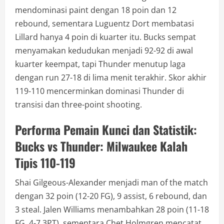
mendominasi paint dengan 18 poin dan 12
rebound, sementara Luguentz Dort membatasi
Lillard hanya 4 poin di kuarter itu. Bucks sempat
menyamakan kedudukan menjadi 92-92 di awal
kuarter keempat, tapi Thunder menutup laga
dengan run 27-18 di lima menit terakhir. Skor akhir
119-110 mencerminkan dominasi Thunder di
transisi dan three-point shooting.
Performa Pemain Kunci dan Statistik:
Bucks vs Thunder: Milwaukee Kalah
Tipis 110-119
Shai Gilgeous-Alexander menjadi man of the match
dengan 32 poin (12-20 FG), 9 assist, 6 rebound, dan
3 steal. Jalen Williams menambahkan 28 poin (11-18
FG, 4-7 3PT), sementara Chet Holmgren mencatat