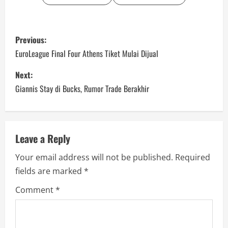
P
Previous:
o
EuroLeague Final Four Athens Tiket Mulai Dijual
s
Next:
Giannis Stay di Bucks, Rumor Trade Berakhir
t
n
a
Leave a Reply
Your email address will not be published.
Required
v
fields are marked
*
i
Comment
*
g
a