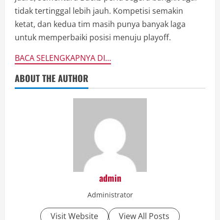
tidak tertinggal lebih jauh. Kompetisi semakin
ketat, dan kedua tim masih punya banyak laga
untuk memperbaiki posisi menuju playoff.
BACA SELENGKAPNYA DI…
ABOUT THE AUTHOR
admin
Administrator
Visit Website
View All Posts