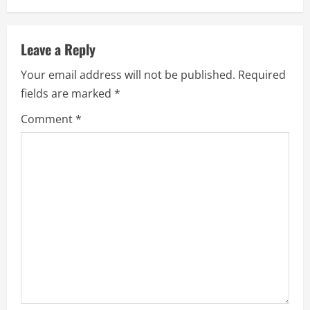
n
a
Leave a Reply
Your email address will not be published.
Required
v
fields are marked
*
i
Comment
*
g
a
t
i
o
n