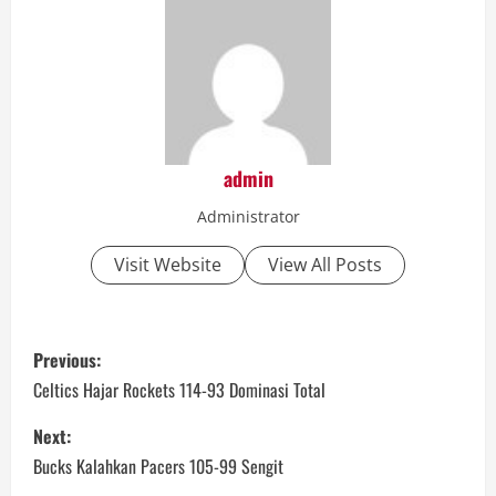
admin
Administrator
Visit Website
View All Posts
P
Previous:
o
Celtics Hajar Rockets 114-93 Dominasi Total
s
Next:
Bucks Kalahkan Pacers 105-99 Sengit
t