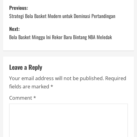
P
Previous:
o
Strategi Bola Basket Modern untuk Dominasi Pertandingan
s
Next:
Bola Basket Minggu Ini Rekor Baru Bintang NBA Meledak
t
n
a
Leave a Reply
Your email address will not be published.
Required
v
fields are marked
*
i
Comment
*
g
a
t