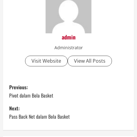
admin
Administrator
Visit Website
View All Posts
P
Previous:
o
Pivot dalam Bola Basket
s
Next:
Pass Back Net dalam Bola Basket
t
n