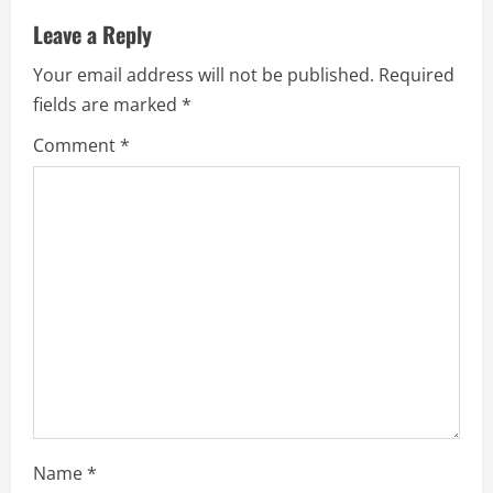
a
Leave a Reply
Your email address will not be published.
Required
v
fields are marked
*
i
Comment
*
g
a
t
i
o
n
Name
*